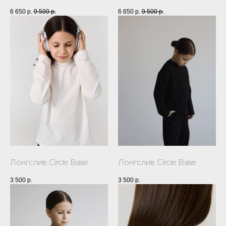
6 650
р.
9 500
р.
6 650
р.
9 500
р.
Лонгслив Circle Base
Лонгслив Circle Base
3 500
р.
3 500
р.