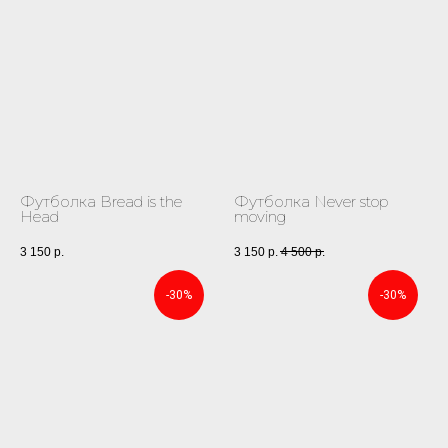
Футболка Bread is the
Футболка Never stop
Head
moving
3 150
р.
3 150
р.
4 500
р.
-30%
-30%