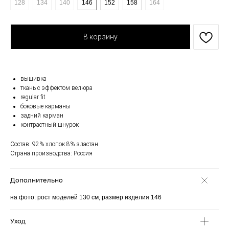
128
134
140
146
152
158
164
В корзину
вышивка
ткань с эффектом велюра
regular fit
боковые карманы
задний карман
контрастный шнурок
Состав: 92% хлопок 8% эластан
Страна производства: Россия
Дополнительно
на фото: рост моделей 130 см, размер изделия 146
Уход