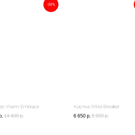
-30%
р Warm Embrace
Куртка Wind Breaker
р.
14 400
р.
6 650
р.
9 500
р.