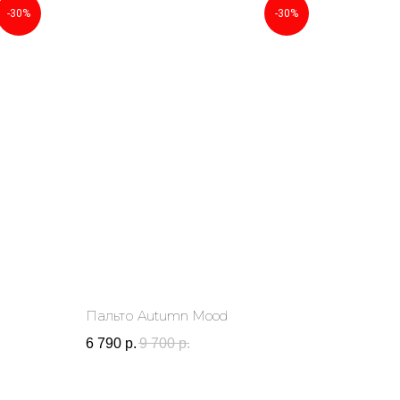
-30%
-30%
Пальто Autumn Mood
6 790
р.
9 700
р.